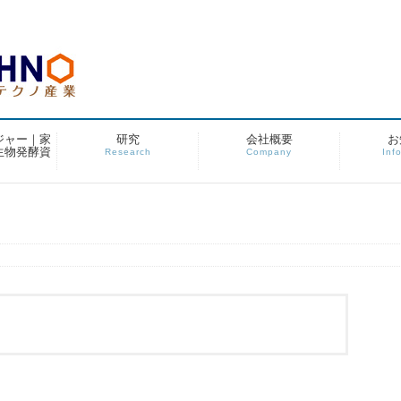
ジャー｜家
研究
会社概要
お
生物発酵資
Research
Company
Inf