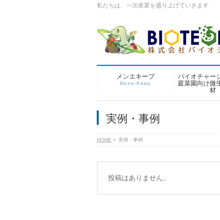
私たちは、一次産業を盛り上げていきます
メンエキープ
バイオチャー
庭菜園向け微
Mene-Keep
材
実例・事例
HOME
»
実例・事例
投稿はありません。